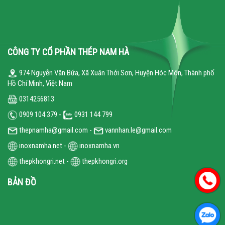
CÔNG TY CỔ PHẦN THÉP NAM HÀ
974 Nguyễn Văn Bứa, Xã Xuân Thới Sơn, Huyện Hóc Môn, Thành phố
Hồ Chí Minh, Việt Nam
0314256813
0909 104 379 -
0931 144 799
thepnamha@gmail.com -
vannhan.le@gmail.com
inoxnamha.net
-
inoxnamha.vn
thepkhongri.net
-
thepkhongri.org
BẢN ĐỒ