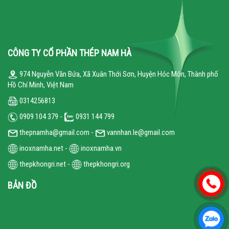
CÔNG TY CỔ PHẦN THÉP NAM HÀ
974 Nguyễn Văn Bứa, Xã Xuân Thới Sơn, Huyện Hóc Môn, Thành phố
Hồ Chí Minh, Việt Nam
0314256813
0909 104 379 -
0931 144 799
thepnamha@gmail.com -
vannhan.le@gmail.com
inoxnamha.net
-
inoxnamha.vn
thepkhongri.net
-
thepkhongri.org
BẢN ĐỒ