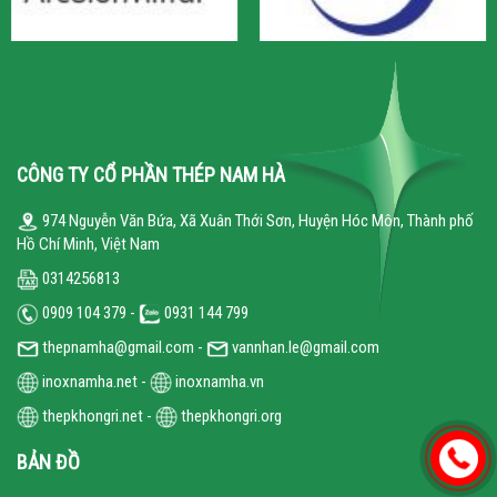
CÔNG TY CỔ PHẦN THÉP NAM HÀ
974 Nguyễn Văn Bứa, Xã Xuân Thới Sơn, Huyện Hóc Môn, Thành phố
Hồ Chí Minh, Việt Nam
0314256813
0909 104 379 -
0931 144 799
thepnamha@gmail.com -
vannhan.le@gmail.com
inoxnamha.net
-
inoxnamha.vn
thepkhongri.net
-
thepkhongri.org
BẢN ĐỒ