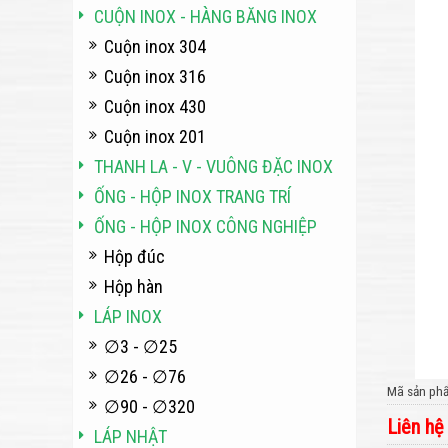
CUỘN INOX - HÀNG BĂNG INOX
Cuộn inox 304
Cuộn inox 316
Cuộn inox 430
Cuộn inox 201
THANH LA - V - VUÔNG ĐẶC INOX
ỐNG - HỘP INOX TRANG TRÍ
ỐNG - HỘP INOX CÔNG NGHIỆP
Hộp đúc
Hộp hàn
LÁP INOX
∅3 - ∅25
∅26 - ∅76
Mã sản ph
∅90 - ∅320
Liên hệ
LÁP NHẬT