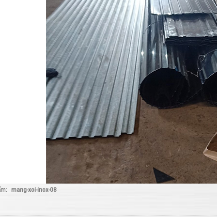
ẩm
mang-xoi-inox-08