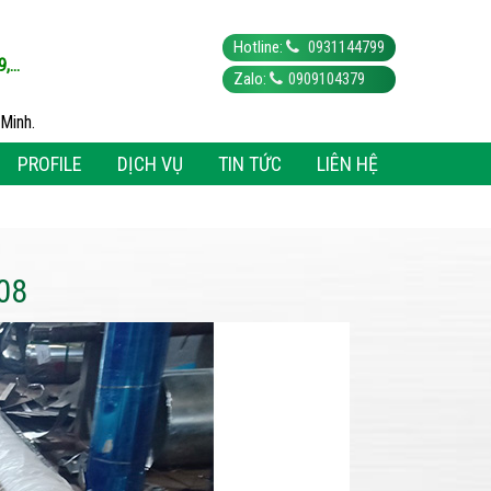
Hotline:
0931144799
...
Zalo:
0909104379
Minh.
PROFILE
DỊCH VỤ
TIN TỨC
LIÊN HỆ
08