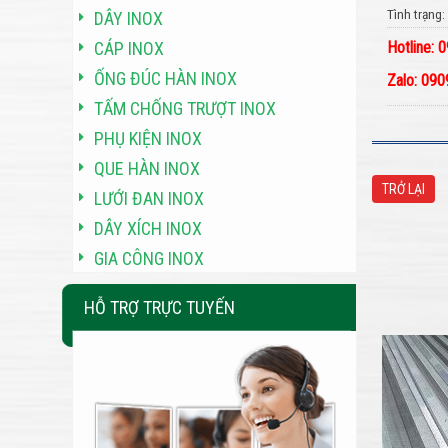
Tình trạng
DÂY INOX
CÁP INOX
Hotline:
ỐNG ĐÚC HÀN INOX
Zalo: 09
TẤM CHỐNG TRƯỢT INOX
PHỤ KIỆN INOX
QUE HÀN INOX
TRỞ LẠI
LƯỚI ĐAN INOX
DÂY XÍCH INOX
GIA CÔNG INOX
HỖ TRỢ TRỰC TUYẾN