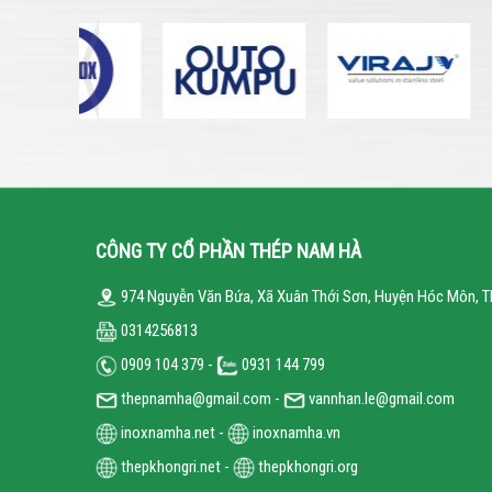
CÔNG TY CỔ PHẦN THÉP NAM HÀ
974 Nguyễn Văn Bứa, Xã Xuân Thới Sơn, Huyện Hóc Môn, T
0314256813
0909 104 379 -
0931 144 799
thepnamha@gmail.com -
vannhan.le@gmail.com
inoxnamha.net
-
inoxnamha.vn
thepkhongri.net
-
thepkhongri.org