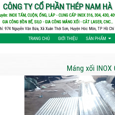
CÔNG TY CỔ PHẦN THÉP NAM HÀ
uyên: INOX TẤM, CUỘN, ỐNG, LÁP - CUNG CẤP INOX 316, 304, 430, 409,
GIA CÔNG BỒN BỂ, SILO - GIA CÔNG MÁNG XỐI - CẮT LASER, CNC...
chỉ: 974 Nguyễn Văn Bứa, Xã Xuân Thới Sơn, Huyện Hóc Môn, TP Hồ Chí 
TRANG CHỦ
GIỚI THIỆU
SẢN PHẨM
Máng xối INOX 